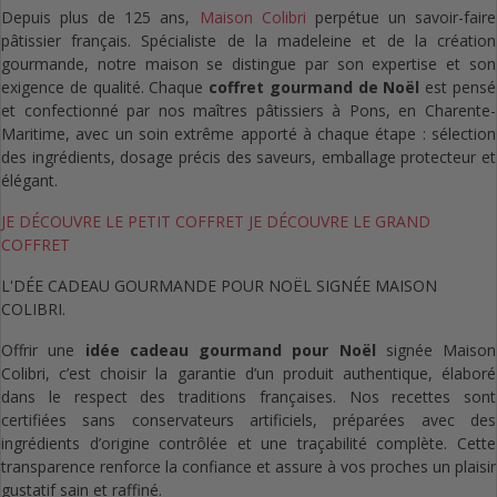
Depuis plus de 125 ans,
Maison Colibri
perpétue un savoir-faire
pâtissier français. Spécialiste de la madeleine et de la création
gourmande, notre maison se distingue par son expertise et son
exigence de qualité. Chaque
coffret gourmand de Noël
est pensé
et confectionné par nos maîtres pâtissiers à Pons, en Charente-
Maritime, avec un soin extrême apporté à chaque étape : sélection
des ingrédients, dosage précis des saveurs, emballage protecteur et
élégant.
JE DÉCOUVRE LE PETIT COFFRET
JE DÉCOUVRE LE GRAND
COFFRET
L'DÉE CADEAU GOURMANDE POUR NOËL SIGNÉE MAISON
COLIBRI.
Offrir une
idée cadeau gourmand pour Noël
signée Maison
Colibri, c’est choisir la garantie d’un produit authentique, élaboré
dans le respect des traditions françaises. Nos recettes sont
certifiées sans conservateurs artificiels, préparées avec des
ingrédients d’origine contrôlée et une traçabilité complète. Cette
transparence renforce la confiance et assure à vos proches un plaisir
gustatif sain et raffiné.