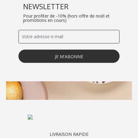
NEWSLETTER
Pour profiter de -10% (hors offre de noël et
promotions en cours)
10% SUR VOTRE
JE M'ABONNE
PROCHAINE
COMMANDE
Inscrivez vous pour ne pas louper nos
actualités !
Adresse e-mail
LIVRAISON RAPIDE